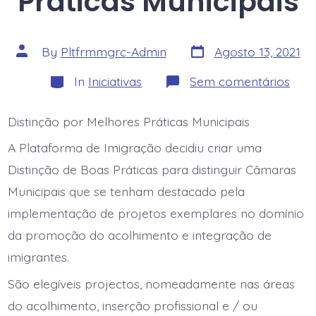
Práticas Municipais
Post
Post
By
Pltfrmmgrc-Admin
Agosto 13, 2021
date
author
Categories
em
In
Iniciativas
Sem comentários
Dist
Melh
Prát
Distinção por Melhores Práticas Municipais
Muni
A Plataforma de Imigração decidiu criar uma
Distinção de Boas Práticas para distinguir Câmaras
Municipais que se tenham destacado pela
implementação de projetos exemplares no domínio
da promoção do acolhimento e integração de
imigrantes.
São elegíveis projectos, nomeadamente nas áreas
do acolhimento, inserção profissional e / ou